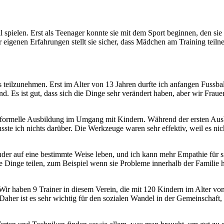
pielen. Erst als Teenager konnte sie mit dem Sport beginnen, den sie l
r eigenen Erfahrungen stellt sie sicher, dass Mädchen am Training tei
gs teilzunehmen. Erst im Alter von 13 Jahren durfte ich anfangen Fussba
d. Es ist gut, dass sich die Dinge sehr verändert haben, aber wir Frau
ne formelle Ausbildung im Umgang mit Kindern. Während der ersten Aus
e ich nichts darüber. Die Werkzeuge waren sehr effektiv, weil es nicht
r auf eine bestimmte Weise leben, und ich kann mehr Empathie für sie 
Dinge teilen, zum Beispiel wenn sie Probleme innerhalb der Familie ha
Wir haben 9 Trainer in diesem Verein, die mit 120 Kindern im Alter von
. Daher ist es sehr wichtig für den sozialen Wandel in der Gemeinschaf