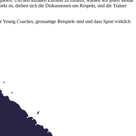
pielen. Um den sozialen Einfluss zu fördern, wählen wir jeden Monat
ekt ist, drehen sich die Diskussionen um Respekt, und die Trainer
re Young Coaches, grossartige Beispiele sind und dass Sport wirklich