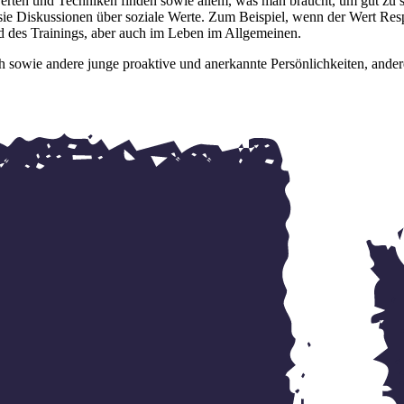
rten und Techniken finden sowie allem, was man braucht, um gut zu s
sie Diskussionen über soziale Werte. Zum Beispiel, wenn der Wert Resp
d des Trainings, aber auch im Leben im Allgemeinen.
 ich sowie andere junge proaktive und anerkannte Persönlichkeiten, ande