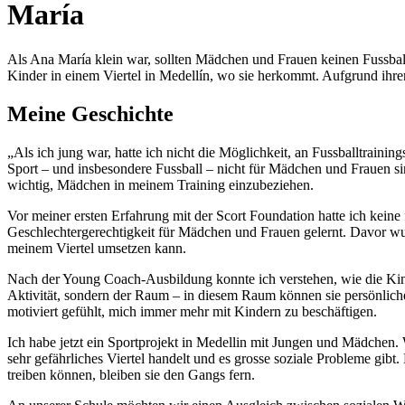
María
Als Ana María klein war, sollten Mädchen und Frauen keinen Fussball s
Kinder in einem Viertel in Medellín, wo sie herkommt. Aufgrund ihre
Meine Geschichte
„Als ich jung war, hatte ich nicht die Möglichkeit, an Fussballtrainin
Sport – und insbesondere Fussball – nicht für Mädchen und Frauen sin
wichtig, Mädchen in meinem Training einzubeziehen.
Vor meiner ersten Erfahrung mit der Scort Foundation hatte ich kei
Geschlechtergerechtigkeit für Mädchen und Frauen gelernt. Davor wusst
meinem Viertel umsetzen kann.
Nach der Young Coach-Ausbildung konnte ich verstehen, wie die Kinde
Aktivität, sondern der Raum – in diesem Raum können sie persönliche 
motiviert gefühlt, mich immer mehr mit Kindern zu beschäftigen.
Ich habe jetzt ein Sportprojekt in Medellin mit Jungen und Mädchen. 
sehr gefährliches Viertel handelt und es grosse soziale Probleme gibt
treiben können, bleiben sie den Gangs fern.