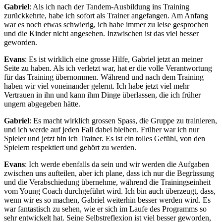
Gabriel
: Als ich nach der Tandem-Ausbildung ins Training
zurückkehrte, habe ich sofort als Trainer angefangen. Am Anfang
war es noch etwas schwierig, ich habe immer zu leise gesprochen
und die Kinder nicht angesehen. Inzwischen ist das viel besser
geworden.
Evans
: Es ist wirklich eine grosse Hilfe, Gabriel jetzt an meiner
Seite zu haben. Als ich verletzt war, hat er die volle Verantwortung
für das Training übernommen. Während und nach dem Training
haben wir viel voneinander gelernt. Ich habe jetzt viel mehr
Vertrauen in ihn und kann ihm Dinge überlassen, die ich früher
ungern abgegeben hätte.
Gabriel
: Es macht wirklich grossen Spass, die Gruppe zu trainieren,
und ich werde auf jeden Fall dabei bleiben. Früher war ich nur
Spieler und jetzt bin ich Trainer. Es ist ein tolles Gefühl, von den
Spielern respektiert und gehört zu werden.
Evans
: Ich werde ebenfalls da sein und wir werden die Aufgaben
zwischen uns aufteilen, aber ich plane, dass ich nur die Begrüssung
und die Verabschiedung übernehme, während die Trainingseinheit
vom Young Coach durchgeführt wird. Ich bin auch überzeugt, dass,
wenn wir es so machen, Gabriel weiterhin besser werden wird. Es
war fantastisch zu sehen, wie er sich im Laufe des Programms so
sehr entwickelt hat. Seine Selbstreflexion ist viel besser geworden,