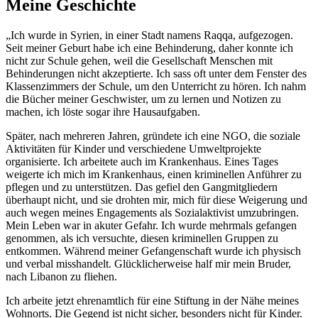
Meine Geschichte
„Ich wurde in Syrien, in einer Stadt namens Raqqa, aufgezogen.
Seit meiner Geburt habe ich eine Behinderung, daher konnte ich
nicht zur Schule gehen, weil die Gesellschaft Menschen mit
Behinderungen nicht akzeptierte. Ich sass oft unter dem Fenster des
Klassenzimmers der Schule, um den Unterricht zu hören. Ich nahm
die Bücher meiner Geschwister, um zu lernen und Notizen zu
machen, ich löste sogar ihre Hausaufgaben.
Später, nach mehreren Jahren, gründete ich eine NGO, die soziale
Aktivitäten für Kinder und verschiedene Umweltprojekte
organisierte. Ich arbeitete auch im Krankenhaus. Eines Tages
weigerte ich mich im Krankenhaus, einen kriminellen Anführer zu
pflegen und zu unterstützen. Das gefiel den Gangmitgliedern
überhaupt nicht, und sie drohten mir, mich für diese Weigerung und
auch wegen meines Engagements als Sozialaktivist umzubringen.
Mein Leben war in akuter Gefahr. Ich wurde mehrmals gefangen
genommen, als ich versuchte, diesen kriminellen Gruppen zu
entkommen. Während meiner Gefangenschaft wurde ich physisch
und verbal misshandelt. Glücklicherweise half mir mein Bruder,
nach Libanon zu fliehen.
Ich arbeite jetzt ehrenamtlich für eine Stiftung in der Nähe meines
Wohnorts. Die Gegend ist nicht sicher, besonders nicht für Kinder.