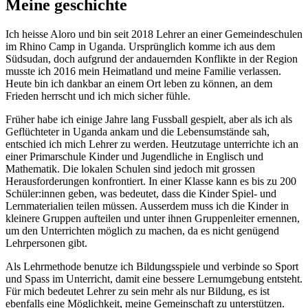
Meine geschichte
Ich heisse Aloro und bin seit 2018 Lehrer an einer Gemeindeschulen
im Rhino Camp in Uganda. Ursprünglich komme ich aus dem
Südsudan, doch aufgrund der andauernden Konflikte in der Region
musste ich 2016 mein Heimatland und meine Familie verlassen.
Heute bin ich dankbar an einem Ort leben zu können, an dem
Frieden herrscht und ich mich sicher fühle.
Früher habe ich einige Jahre lang Fussball gespielt, aber als ich als
Geflüchteter in Uganda ankam und die Lebensumstände sah,
entschied ich mich Lehrer zu werden. Heutzutage unterrichte ich an
einer Primarschule Kinder und Jugendliche in Englisch und
Mathematik. Die lokalen Schulen sind jedoch mit grossen
Herausforderungen konfrontiert. In einer Klasse kann es bis zu 200
Schüler:innen geben, was bedeutet, dass die Kinder Spiel- und
Lernmaterialien teilen müssen. Ausserdem muss ich die Kinder in
kleinere Gruppen aufteilen und unter ihnen Gruppenleiter ernennen,
um den Unterrichten möglich zu machen, da es nicht genügend
Lehrpersonen gibt.
Als Lehrmethode benutze ich Bildungsspiele und verbinde so Sport
und Spass im Unterricht, damit eine bessere Lernumgebung entsteht.
Für mich bedeutet Lehrer zu sein mehr als nur Bildung, es ist
ebenfalls eine Möglichkeit, meine Gemeinschaft zu unterstützen.