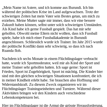
„Mein Name ist Astere, und ich komme aus Burundi. Ich bin
während der politischen Krise im Land aufgewachsen. Trotz der
schwierigen Zeiten hat mein Vater sein Bestes getan, um mich zu
erziehen. Meine Mutter sagte mir immer, dass wir eine bessere
Zukunft haben können, selbst unter solch schwierigen Umständen.
Als Kind habe ich gerne Fussball gespielt. Das hat mir sehr
geholfen. Obwohl meine Eltern nicht wollten, dass ich Fussball
spiele, habe ich mich einer Fussballakademie in Burundi
angeschlossen. Schliesslich wurde ich Trainer. Im Jahr 2015 wurde
der politische Konflikt dann sehr schwierig, so dass ich nach
Ruanda floh.
Nachdem ich sechs Monate in einem Flüchtlingslager verbracht
hatte, wurde ich Sportmoderator, weil mir als Kind der Sport und
meine Trainer sehr geholfen hatten. Ich sage gerne: Sport ist
Frieden, Sport ist Zugehörigkeit, Sport ist mächtig. Die Kinder hier
sind mit den gleichen schwierigen Situationen konfrontiert, die ich
in meiner Kindheit erlebt habe. Sie brauchen also Hoffnung und
Widerstandskraft. Zu diesem Zweck organisieren wir im
Flüchtlingslager Trainingseinheiten und Turniere. Während dieser
Aktivitäten bringen wir den Kindern auch verschiedene
Lebenskompetenzen bei.
Hier im Flüchtlingslager ist die Armut die grösste Herausforderung.